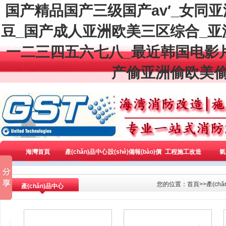
国产精品国产三级国产av′_女同
豆_国产成人亚洲欧美三区综合_
一二三四五六七八_最近韩国电影
产偷亚洲偷欧美偷
海灣首頁
產(chǎn)品中心
設(shè)備報(bào)價
工程施工改造
氣
(jià)
您的位置：
首頁
>>
產(ch
產(chǎn)品中心