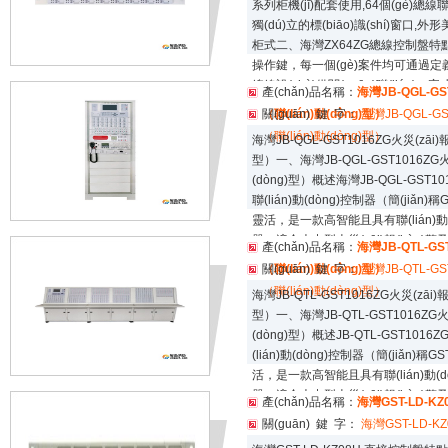
系列柜機(jī)配套使用,64個(gè)總線聯(l
獨(dú)立的標(biāo)識(shí)窗口,外形
柜式二、海灣ZX64ZG總線控制盤特點(d
操作鍵，每一個(gè)案件均可通過定義
總線設(shè)備關(guān)聯(lián)，
產(chǎn)品名稱：
海灣JB-QGL-GS
(shè)備的啟/?？刂?span id="nttl9jbtl
（聯(lián)動(dòng)型）
關(guān) 鍵 字：
海灣JB-QGL-GS
（聯(lián)動(dòng)型）
海灣JB-QGL-GST1016ZG火災(zāi)報
型）一、海灣JB-QGL-GST1016ZG火災
(dòng)型）概述海灣JB-QGL-GST1
聯(lián)動(dòng)控制器（簡(jiǎn)稱
靈活，是一款高智能且具有聯(lián)動(d
器，適合大中型火災(zāi)報(bào)警
產(chǎn)品名稱：
海灣JB-QTL-GS
(tǒng)的應(yīng)用。GST1016Z
（聯(lián)動(dòng)型）
關(guān) 鍵 字：
海灣JB-QTL-GS
（聯(lián)動(dòng)型）
海灣JB-QTL-GST1016ZG火災(zāi)報
型）一、海灣JB-QTL-GST1016ZG
(dòng)型）概述JB-QTL-GST1016
(lián)動(dòng)控制器（簡(jiǎn)稱G
活，是一款高智能且具有聯(lián)動(dò
器，適合大中型火災(zāi)報(bào)警
產(chǎn)品名稱：
海灣GST-LD-K
(tǒng)的應(yīng)用。GST1016Z
關(guān) 鍵 字：
海灣GST-LD-