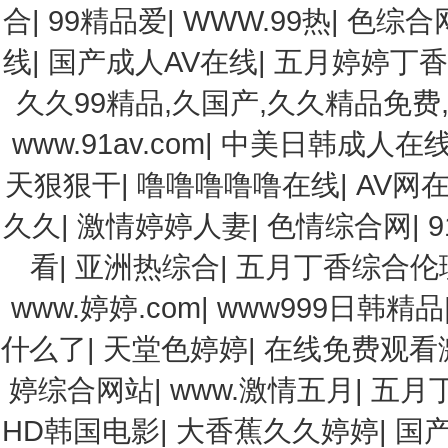
合
|
99精品爱
|
WWW.99热
|
色综合
线
|
国产成人AV在线
|
五月婷婷丁
久久99精品,久国产,久久精品免费
www.91av.com
|
中美日韩成人在
天狠狠干
|
噜噜噜噜噜在线
|
AV网
久久
|
激情婷婷人妻
|
色情综合网
|
看
|
亚洲热综合
|
五月丁香综合伦
www.婷婷.com
|
www999日韩精品
什么了
|
天堂色婷婷
|
在线免费观看
婷综合网站
|
www.激情五月
|
五月
HD韩国电影
|
大香蕉久久婷婷
|
国