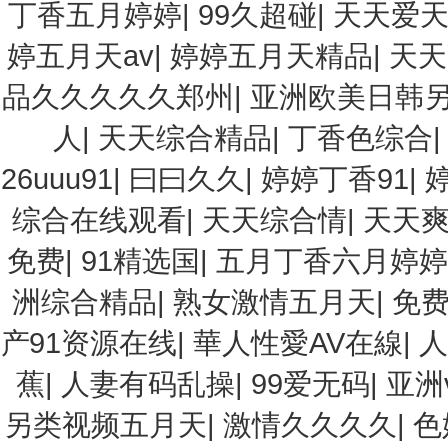
丁香五月婷婷
|
99久超碰
|
天天爱天
婷五月天av
|
婷婷五月天精品
|
天天
品久久久久久郑州
|
亚洲欧美日韩
人
|
天天综合精品
|
丁香色综合
26uuu91
|
曰曰久久
|
婷婷丁香91
|
综合在线观看
|
天天综合情
|
天天
免费
|
91精选国
|
五月丁香六月婷婷
洲综合精品
|
熟女激情五月天
|
免费
产91资源在线
|
華人性愛AV在線
|
人
蕉
|
人妻有码乱操
|
99爱无码
|
亚洲
另类视频五月天
|
激情久久久久
|
色