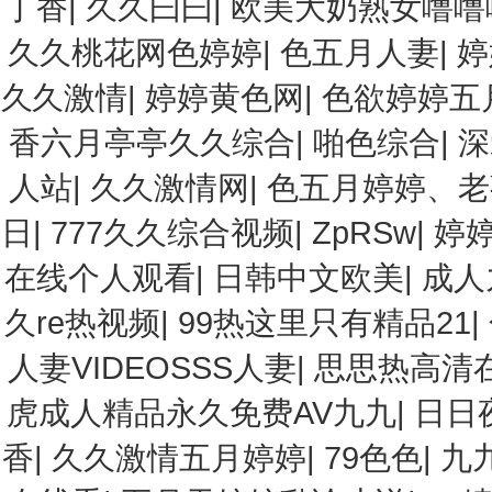
丁香
|
久久曰曰
|
欧美大奶熟女噜噜
久久桃花网色婷婷
|
色五月人妻
|
婷
久久激情
|
婷婷黄色网
|
色欲婷婷五
香六月亭亭久久综合
|
啪色综合
|
深
人站
|
久久激情网
|
色五月婷婷、老
日
|
777久久综合视频
|
ZpRSw
|
婷
在线个人观看
|
日韩中文欧美
|
成人
久re热视频
|
99热这里只有精品21
|
人妻VIDEOSSS人妻
|
思思热高清
虎成人精品永久免费AV九九
|
日日
香
|
久久激情五月婷婷
|
79色色
|
九