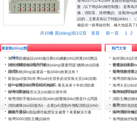
海灣GST-LD-KZ08H 直接控制盤特點(d
盤（以下簡(jiǎn)稱控制盤） 是專為消
備：消防泵、排煙機(jī)、送風(fēn
(jì)的，主要具有以下特點(diǎn)： 
備提供一路專線控制，極大地提高了
共10條 當(dāng)前1/2頁
首頁
前一頁
1
2
最新動(dòng)態
熱門文章
(tài)
海灣消防總線設(shè)備注冊(cè)總數(shù)與實(shí)際設
如何測(cè)試消
(shè)備數(shù)量不符合···
連續(xù)供電··
消防控制室值班值班“幾項(xiàng)重要問題”總隊(duì)回復
雙電源自動(dòn
(fù)匯···
切換檢修排查
濕式系統(tǒng)延遲器一點(diǎn)效果沒有？
海灣消防控制器
···
新規(guī)發(fā)布:學(xué)生宿舍必須安裝火災(zāi)自動
海灣消防報(bà
(dòng)報(bào)警系統(tǒng)或···
從一份標(biāo)準(zhǔn)指南，看見未來十年的消防產
海灣火災(zāi)
(chǎn)業(yè)
報(bào)警設(s
海灣消防總線型火災(zāi)顯示屏作用
海灣消防手報(bào
海灣消防手報(bào)出現(xiàn)頻繁報(bào)警是什么問題
消防主機(jī)維修
把手···
消防總隊(duì)回復(fù)：企業(yè)需額外增配消防設(shè)
海灣消防視頻監(j
施操作員切···
(lián)動(dòng)
鋼鐵行業(yè)面臨哪些氣體安全威脅？來看解決方案
海灣消防主機(jī
海灣5000消防主機(jī)操作
海灣接線控制盤