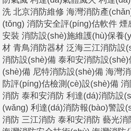
洗
北京消防維修
海灣消防產(chǎn
(tǒng)
消防安全評(píng)估軟件
煙
安裝
消防設(shè)施維護(hù)保養(yǎ
材
青鳥消防器材
泛海三江消防設(s
消防設(shè)備
泰和安消防設(shè)
(shè)備
尼特消防設(shè)備
海灣消防
防評(píng)估檢測(cè)設(shè)備
消
消防
泰和安消防
利達(dá)消防設(s
(wǎng)
利達(dá)消防報(bào)警設(s
消防
三江消防
泰和安消防
藝光消