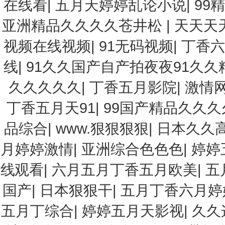
在线看
|
五月天婷婷乱论小说
|
99
亚洲精品久久久久苍井松
|
天天天
视频在线视频
|
91无码视频
|
丁香六
线
|
91久久国产自产拍夜夜91久久
久久久久久
|
丁香五月影院
|
激情
丁香五月天91
|
99国产精品久久
品综合
|
www.狠狠狠狠
|
日本久久
月婷婷激情
|
亚洲综合色色色
|
婷婷
线观看
|
六月五月丁香五月欧美
|
五
国产
|
日本狠狠干
|
五月丁香六月婷
五月丁综合
|
婷婷五月天影视
|
久久