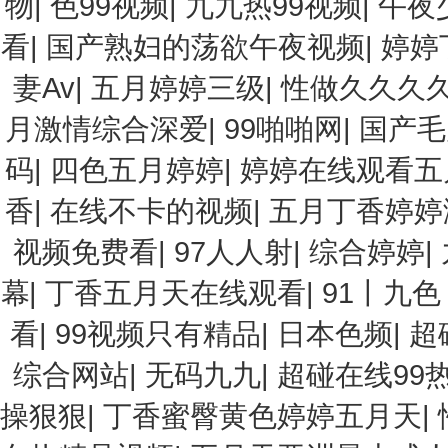
物
|
色99视频
|
九九热99视频
|
午夜
看
|
国产熟妇的荡欲午夜视频
|
婷婷
妻Av
|
五月婷婷三级
|
性做久久久
月激情综合深爱
|
99啪啪网
|
国产毛
码
|
四色五月婷婷
|
婷婷在线观看五
香
|
在线不卡的视频
|
五月丁香婷婷
视频免费看
|
97人人射
|
综合婷婷
|
幕
|
丁香五月天在线观看
|
91丨九
看
|
99视频只有精品
|
日本色频
|
超
综合网站
|
无码九九
|
超碰在线99
操狠狠
|
丁香蜜臀黄色婷婷五月天
|