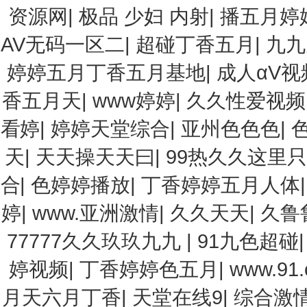
资源网
|
极品 少妇 内射
|
播五月婷
AV无码一区二
|
超碰丁香五月
|
九九
婷婷五月丁香五月基地
|
成人αV
香五月天
|
www婷婷
|
久久性爱视频
看婷
|
婷婷天堂综合
|
亚州色色色
|
天
|
天天操天天曰
|
99热久久这里
合
|
色婷婷播放
|
丁香婷婷五月人体
婷
|
www.亚洲激情
|
久久天天
|
久鲁
77777久久玖玖九九
|
91九色超碰
婷视频
|
丁香婷婷色五月
|
www.9
月天六月丁香
|
天堂在线9
|
综合激