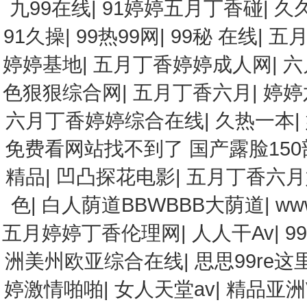
九99在线
|
91婷婷五月丁香碰
|
久
91久操
|
99热99网
|
99秘 在线
|
五
婷婷基地
|
五月丁香婷婷成人网
|
六
色狠狠综合网
|
五月丁香六月
|
婷婷
六月丁香婷婷综合在线
|
久热一本
|
免费看网站找不到了 国产露脸15
精品
|
凹凸探花电影
|
五月丁香六月
色
|
白人荫道BBWBBB大荫道
|
ww
五月婷婷丁香伦理网
|
人人干Av
|
9
洲美州欧亚综合在线
|
思思99re这
婷激情啪啪
|
女人天堂av
|
精品亚洲