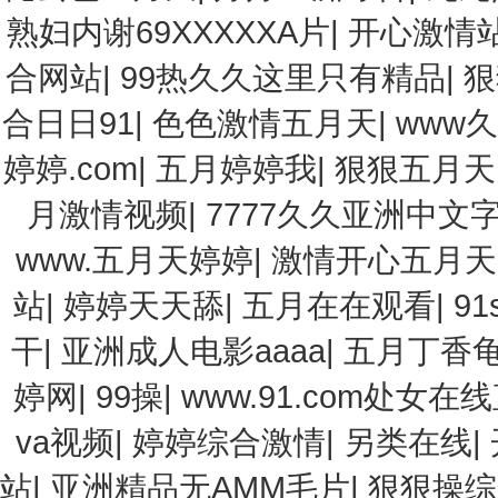
熟妇内谢69XXXXXA片
|
开心激情
合网站
|
99热久久这里只有精品
|
狠
合日日91
|
色色激情五月天
|
www久
婷婷.com
|
五月婷婷我
|
狠狠五月天
月激情视频
|
7777久久亚洲中文
www.五月天婷婷
|
激情开心五月天
站
|
婷婷天天舔
|
五月在在观看
|
9
干
|
亚洲成人电影aaaa
|
五月丁香
婷网
|
99操
|
www.91.com处女在
va视频
|
婷婷综合激情
|
另类在线
|
站
|
亚洲精品无AMM毛片
|
狠狠操综