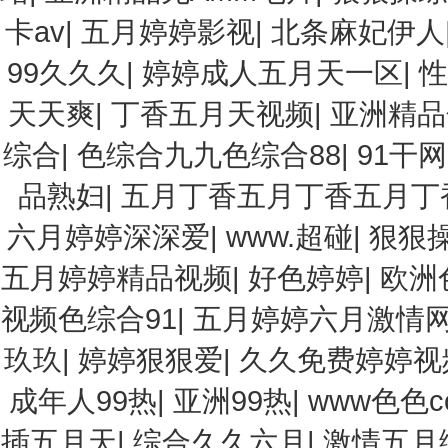
卡av
|
五月婷婷影视
|
北条麻妃伊人
99久久久
|
婷婷成人五月天一区
|
性
天天爽
|
丁香五月天视频
|
亚洲精品
综合
|
色综合九九色综合88
|
91干网
品熟妇
|
五月丁香五月丁香五月丁
六月婷婷深深爱
|
www.超碰
|
狠狠
五月婷婷精品视频
|
好色婷婷
|
欧洲
视频色综合91
|
五月婷婷六月激情
玖玖
|
婷婷狠狠爱
|
久久免费婷婷视
成年人99热
|
亚洲99热
|
www色色c
插五月天
|
综合久久六月
|
激情五月