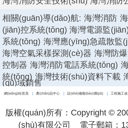
海灣消防安全技術(shù)
海灣消防
相關(guān)導(dǎo)航:
海灣消防
海
(jiān)控系統(tǒng)
海灣電源監(jiān)
系統(tǒng)
海灣應(yīng)急疏散監(ji
海灣空氣采樣探測(cè)器
海灣防爆消
控制器
海灣消防電話系統(tǒng)
海
統(tǒng)
海灣技術(shù)資料下載
(qū)域銷售
網(wǎng)站首頁
|
產(chǎn)品中心
|
設(shè)備報(bào)價(jià)
|
工程施工改
版權(quán)所有：Copyright © 200
(shù)有限公司
電子郵箱：1334