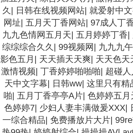
久
|
日韩在线视频网站
|
就爱射中文
网址
|
五月天丁香网站
|
97成人丁
九九色情网五月天
|
五月婷婷丁香
|
综综综合久久
|
99视频网
|
九九九午
影色五月
|
天天插天天爽
|
天天色天
激情视频
|
丁香婷婷啪啪啪
|
超碰人
天中文字幕
|
日韩ww
|
这里只有精品
啪
|
五月丁香亭亭A片
|
色婷婷五月
色婷婷7
|
少妇人妻丰满做爰XXX
|
一综合精品
|
免费播放片大片
|
99
热99热
|
婷婷射综合
|
操操操AV
|
a