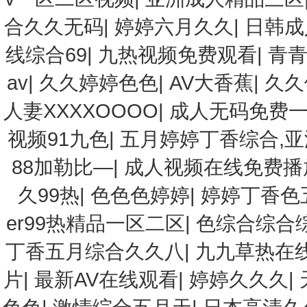
合久久无码
|
婷婷六月久久
|
日韩成
线综合69
|
九热视频免费观看
|
青青
av
|
久久婷婷色色
|
AV大香蕉
|
久久
人妻XXXXOOOO
|
成人无码免费
视频91九色
|
五月婷婷丁香综合,
88加勒比—
|
成人视频在线免费播
久99热
|
色色色婷婷
|
婷婷丁香色
er99热精品一区二区
|
色综合综合
丁香五月综合久久八
|
九九草热在
片
|
最新AV在线观看
|
婷婷久久久
|