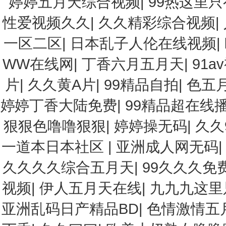
婷婷五月天综合视频
|
99热这里只
性爱视频久久
|
久久精彩综合视频
|
一区二区
|
日本乱子人伦在线视频
|
WW在线网
|
丁香六月五月天
|
91a
片
|
久久黄A片
|
99精品自拍
|
色五
婷婷丁香大陆免费
|
99精品超在线
狠狠色噜噜狠狠
|
婷婷操无码
|
久久
一道本日本社区
|
亚洲成人网无码
久久久久综合五月天
|
99久久久免
视频
|
伊人五月天在线
|
九九九这里
亚洲乱码日产精品BD
|
色情激情五