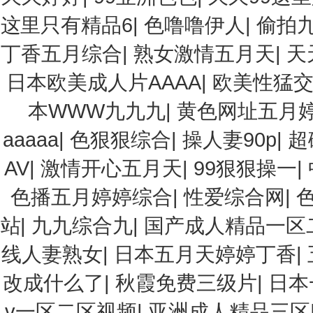
这里只有精品6
|
色噜噜伊人
|
偷拍
丁香五月综合
|
熟女激情五月天
|
天
日本欧美成人片AAAA
|
欧美性猛交
本WWW九九九
|
黄色网址五月
aaaaa
|
色狠狠综合
|
操人妻90p
|
超
AV
|
激情开心五月天
|
99狠狠操一
|
色播五月婷婷综合
|
性爱综合网
|
站
|
九九综合九
|
国产成人精品一区
线人妻熟女
|
日本五月天婷婷丁香
|
改成什么了
|
秋霞免费三级片
|
日本
v一区二区视频
|
亚洲成人精品三区