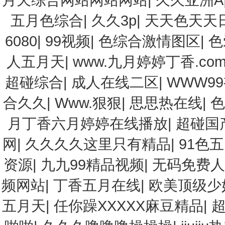
五月色综合
|
久久3p
|
天天色天天
6080
|
99视频
|
色综合激情图区
|
色
人五月天
|
www.九月婷婷丁香.co
超碰综合
|
成人在线二区
|
WWW9
合久久
|
Www.狠狠
|
思思热在线
|
月丁香六月婷婷在线播放
|
超碰国
网
|
久久久久这里只有精品
|
91色
资源
|
九九99精品视频
|
无码免费人
频网站
|
丁香五月在线
|
欧美顶级少
五月天
|
任你躁XXXXX麻豆精品
|