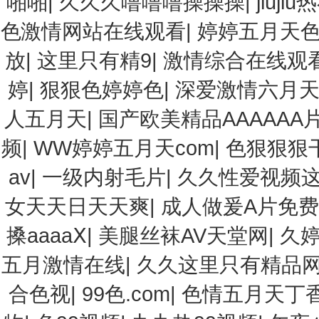
啪啪
|
久久久噜噜噜操操操
|
jiuj
色激情网站在线观看
|
婷婷五月天
放
|
这里只有精9
|
激情综合在线观
婷
|
狠狠色婷婷色
|
深爱激情六月
人五月天
|
国产欧美精品AAAAAA
频
|
WW婷婷五月天com
|
色狠狠狠
av
|
一级内射毛片
|
久久性爱视频
女天天日天天爽
|
成人做爰A片免
搡aaaaⅩ
|
美腿丝袜AV天堂网
|
久
五月激情在线
|
久久这里只有精品
合色视
|
99色.com
|
色情五月天丁