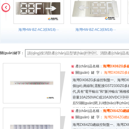
II)···
海灣HW-BZ-ACJ(EF1II)···
海灣HW-D-AC(DC36V/0.···
關(guān)鍵字：
產(chǎn)品名稱：
海灣DX08ZG多
關(guān) 鍵 字：
海灣DX08ZG
海灣DX08ZG多線控制盤一、海灣D
個(gè),兩線制,需配接GST2330Z
代,具有“電平輸出”和“脈沖輸出”兩種模式
容量10A250VAC或10A30VDC
后5S關(guān)閉,1U標(biāo)準(z
特點(diǎn)與RF2330多線輸出接口
產(chǎn)品名稱：
海灣ZX64ZG總
關(guān) 鍵 字：
海灣ZX64ZG
海灣ZX64ZG總線控制盤一、海灣ZX