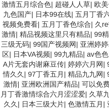
激情五月综合色
|
超碰人人草
|
欧美
九色国产
|
日本99在线
|
五月丁香
视频免费看
|
五月丁香色综合
|
久r
激情
|
精品视频这里只有精品
|
99
三级无码
|
99国产视频网
|
亚洲婷婷
区
|
日本VA视频
|
99九精品
|
av色
A片无套内谢麻豆传
|
婷婷六月网
|
情久久
|
97丁香五月
|
精品九九网
|
激情
|
亚洲欧洲国产精品
|
可以免费
月丁香激情综合六月涩涩爱
|
久草
久久
|
日本三级大片
|
色激情五月
|