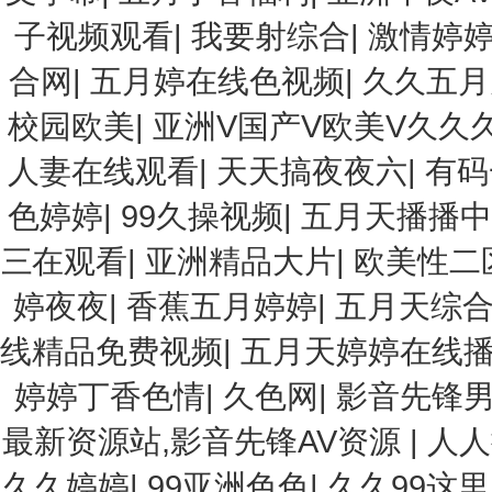
子视频观看
|
我要射综合
|
激情婷
合网
|
五月婷在线色视频
|
久久五月
校园欧美
|
亚洲V国产V欧美V久久
人妻在线观看
|
天天搞夜夜六
|
有码
色婷婷
|
99久操视频
|
五月天播播中
三在观看
|
亚洲精品大片
|
欧美性二
婷夜夜
|
香蕉五月婷婷
|
五月天综
线精品免费视频
|
五月天婷婷在线
婷婷丁香色情
|
久色网
|
影音先锋男
最新资源站,影音先锋AV资源
|
人人
久久婷婷
|
99亚洲色色
|
久久99这