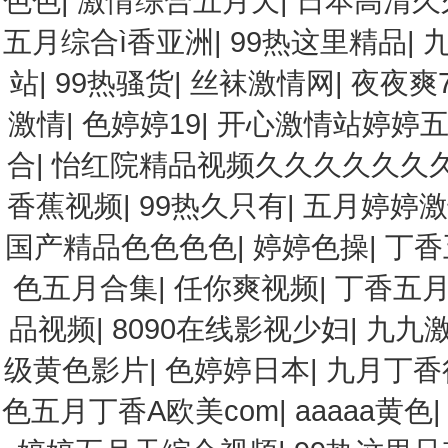
色色
|
激情综合五月天
|
日本高清久
五月综合ì香亚洲
|
99热这里精品
|
站
|
99热骚货
|
丝袜激情网
|
夜夜爽
激情
|
色婷婷19
|
开心激情站婷婷
合
|
怡红院精品视频久久久久久久
香蕉视频
|
99热久只有
|
五月婷婷激
国产精品色色色色
|
婷婷色操
|
丁香
色五月合集
|
任你爽视频
|
丁香五
品视频
|
8090在线影视少妇
|
九九
级黄色影片
|
色婷婷日本
|
九月丁香
色五月丁香A欧美com
|
aaaaa黄色