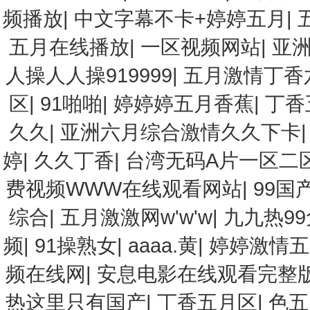
频播放
|
中文字幕不卡+婷婷五月
|
五月在线播放
|
一区视频网站
|
亚
人操人人操919999
|
五月激情丁香
区
|
91啪啪
|
婷婷婷五月香蕉
|
丁香
久久
|
亚洲六月综合激情久久下卡
婷
|
久久丁香
|
台湾无码A片一区二
费视频WWW在线观看网站
|
99国
综合
|
五月激激网w'w'w
|
九九热9
频
|
91操熟女
|
aaaa.黄
|
婷婷激情五
频在线网
|
安息电影在线观看完整
热这里只有国产
|
丁香五月区
|
色五