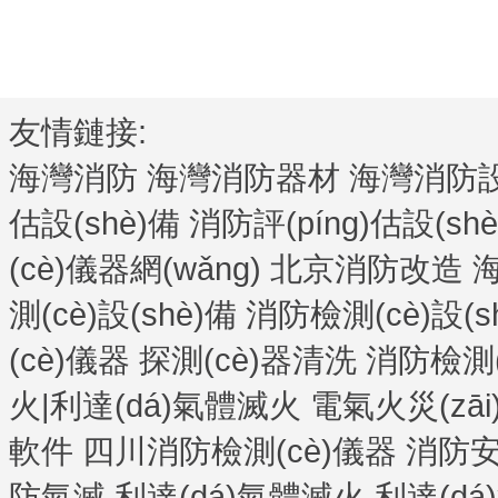
友情鏈接:
海灣消防
海灣消防器材
海灣消防設(
估設(shè)備
消防評(píng)估設(sh
(cè)儀器網(wǎng)
北京消防改造
海
測(cè)設(shè)備
消防檢測(cè)設(s
(cè)儀器
探測(cè)器清洗
消防檢測(c
火|利達(dá)氣體滅火
電氣火災(zāi
軟件
四川消防檢測(cè)儀器
消防安
防氣滅
利達(dá)氣體滅火
利達(d