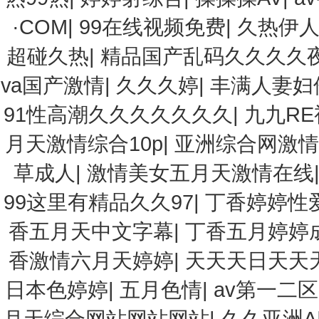
·COM
|
99在线视频免费
|
久热伊人
超碰久热
|
精品国产乱码久久久久
va国产激情
|
久久久婷
|
丰满人妻妇
91性高潮久久久久久久久
|
九九R
月天激情综合10p
|
亚洲综合网激情
草成人
|
激情美女五月天激情在线
99这里有精品久久97
|
丁香婷婷性
香五月天中文字幕
|
丁香五月婷婷
香激情六月天婷婷
|
天天天日天天
日本色婷婷
|
五月色情
|
av第一二区
月天综合网站网站网站
|
久久亚洲A