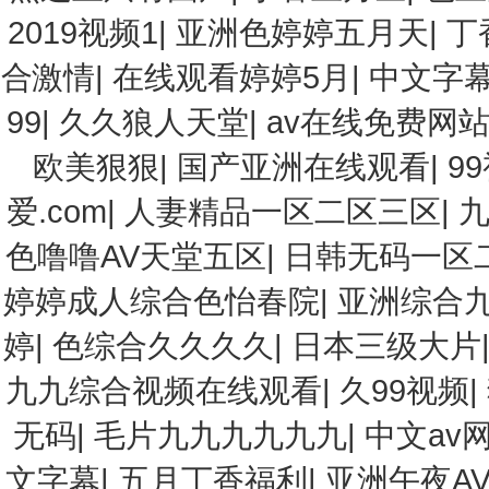
2019视频1
|
亚洲色婷婷五月天
|
丁
合激情
|
在线观看婷婷5月
|
中文字
99
|
久久狼人天堂
|
av在线免费网
欧美狠狠
|
国产亚洲在线观看
|
9
爱.com
|
人妻精品一区二区三区
|
色噜噜AV天堂五区
|
日韩无码一区
婷婷成人综合色怡春院
|
亚洲综合
婷
|
色综合久久久久
|
日本三级大片
九九综合视频在线观看
|
久99视频
|
无码
|
毛片九九九九九九
|
中文av
文字幕
|
五月丁香福利
|
亚洲午夜A