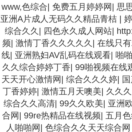
www,色综合
|
免费五月婷婷网
|
思
亚洲A片成人无码久久精品青桔
|
综合久久
|
四色永久成人网站
|
htt
频
|
激情丁香久久久久久
|
在线只有
线
|
亚洲熟妇AV乱码在线观看
|
啪
久久综合婷婷丁香
|
99啪视频在线
天天开心激情网
|
综合久久久婷
|
国
丁香婷婷
|
激情五月天噢美
|
久久久
综合久久高清
|
99久久欧美
|
亚洲欧
合网
|
99re热精品在线视频
|
五月色
人啪啪网
|
色综合久久天天综合