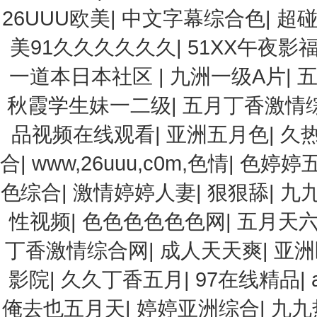
26UUU欧美
|
中文字幕综合色
|
超
美91久久久久久久
|
51XX午夜影
一道本日本社区
|
九洲一级A片
|
秋霞学生妹一二级
|
五月丁香激情
品视频在线观看
|
亚洲五月色
|
久
合
|
www,26uuu,c0m,色情
|
色婷婷
色综合
|
激情婷婷人妻
|
狠狠舔
|
九
性视频
|
色色色色色色网
|
五月天
丁香激情综合网
|
成人天天爽
|
亚洲
影院
|
久久丁香五月
|
97在线精品
|
俺去也五月天
|
婷婷亚洲综合
|
九九