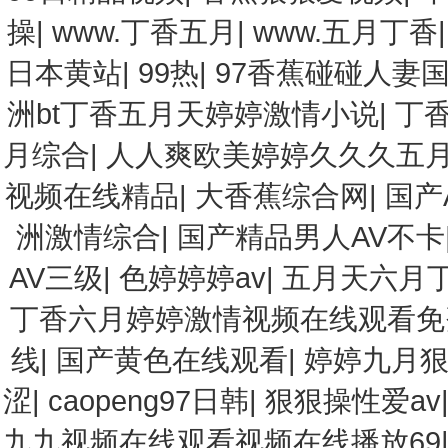
操
|
www.丁香五月
|
www.五月丁香
日本黄站
|
99热
|
97香蕉碰碰人妻
洲bt丁香五月天婷婷激情小说
|
丁香
月综合
|
人人爽欧美婷婷久久久五
视频在线精品
|
大香蕉综合网
|
国产
洲激情综合
|
国产精品男人AV不卡
AV三级
|
色婷婷婷av
|
五月天六月
丁香六月婷婷激情视频在线观看免
线
|
国产黄色在线观看
|
婷婷九月
涩
|
caopeng97日韩
|
狠狠操性爱av
九九视频在线观看视频在线播放69