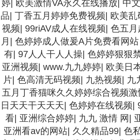
婷
|
欧美激情VA永久在线播放
|
中文
品
|
丁香五月婷婷免费视频
|
欧美乱
视频
|
99riAV成人在线视频
|
色五月
月
|
色婷婷成人做爰A片免费看网
有
|
97人人干人人操
|
色婷婷狠狠
亚洲视频
|
www.九九婷婷
|
欧美日本
片
|
色高清无码视频
|
九热视频
|
九
五月丁香猫咪久久婷婷综合视频激
日天天干天天天
|
色婷婷在线视频
|
看
|
亚洲综合婷婷
|
九九 激情 网
|
亚洲看av的网站
|
久久精品99
|
色