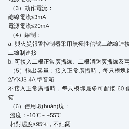
（3）動作電流：
總線電流≤3mA
電源電流≤20mA
（4）線制：
a. 與火災報警控制器采用無極性信號二總線連接
二線制連接
b. 可接入二根正常廣播線、二根消防廣播線
（5）輸出容量：接入正常廣播時，每只模塊最多可
2/YXJ3-4A 型音箱
不接入正常廣播時，每只模塊最多可配接 60 個 B
箱
（6）使用環(huán)境：
溫度：-10℃～+55℃
相對濕度≤95%，不結露