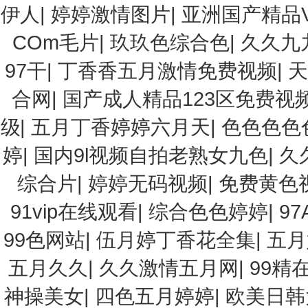
伊人
|
婷婷激情图片
|
亚洲国产精品
COm毛片
|
玖玖色综合色
|
久久九
97干
|
丁香香五月激情免费视频
|
天
合网
|
国产成人精品123区免费视
级
|
五月丁香婷婷六月天
|
色色色色
婷
|
国内9l视频自拍老熟女九色
|
久
综合片
|
婷婷无码视频
|
免费黄色
91vip在线观看
|
综合色色婷婷
|
9
99色网站
|
伍月婷丁香花全集
|
五月
五月久久
|
久久激情五月网
|
99精
神操美女
|
四色五月婷婷
|
欧美日韩