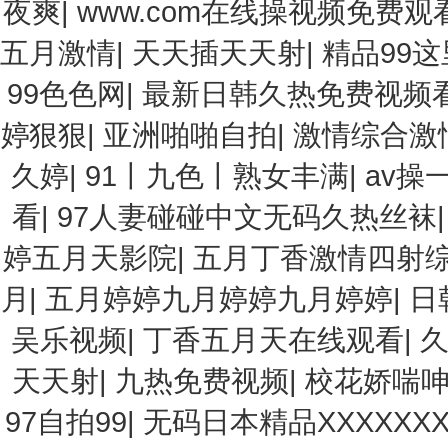
夜爽
|
www.com在线操视频免费观
五月激情
|
天天插天天射
|
精品99
99色色网
|
最新日韩久热免费视频
婷狠狠
|
亚洲啪啪自拍
|
激情综合激
久婷
|
91丨九色丨熟女丰满
|
av操
看
|
97人妻碰碰中文无码久热丝袜
婷五月天影院
|
五月丁香激情四射
月
|
五月婷婷九月婷婷九月婷婷
|
日
吴乐视频
|
丁香五月天在线观看
|
久
天天射
|
九热免费视频
|
校花娇喘
97自拍99
|
无码日本精品XXXXXXX