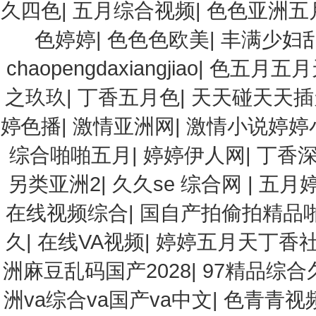
久四色
|
五月综合视频
|
色色亚洲五
色婷婷
|
色色色欧美
|
丰满少妇
chaopengdaxiangjiao
|
色五月五月
之玖玖
|
丁香五月色
|
天天碰天天插
婷色播
|
激情亚洲网
|
激情小说婷婷
综合啪啪五月
|
婷婷伊人网
|
丁香
另类亚洲2
|
久久se 综合网
|
五月
在线视频综合
|
国自产拍偷拍精品
久
|
在线VA视频
|
婷婷五月天丁香
洲麻豆乱码国产2028
|
97精品综合
洲va综合va国产va中文
|
色青青视