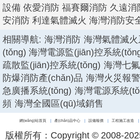
設備
依愛消防
福賽爾消防
久遠消
安消防
利達氣體滅火
海灣消防安
相關導航:
海灣消防
海灣氣體滅火系統
(tǒng)
海灣電源監(jiān)控系統(tǒng
疏散監(jiān)控系統(tǒng)
海灣七氟
防爆消防產(chǎn)品
海灣火災報
急廣播系統(tǒng)
海灣電源系統(tǒn
頻
海灣全國區(qū)域銷售
網(wǎng)站首頁
|
產(chǎn)品中心
|
設備報價
|
工程施工改造
|
版權所有：Copyright © 2008-202