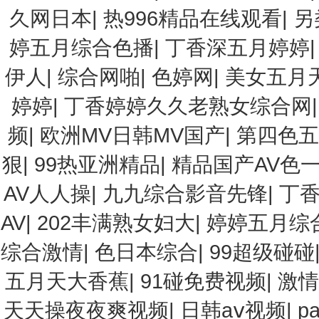
久网日本
|
热996精品在线观看
|
另
婷五月综合色播
|
丁香深五月婷婷
伊人
|
综合网啪
|
色婷网
|
美女五月
婷婷
|
丁香婷婷久久老熟女综合网
频
|
欧洲MV日韩MV国产
|
第四色
狠
|
99热亚洲精品
|
精品国产AV色
AV人人操
|
九九综合影音先锋
|
丁
AV
|
202丰满熟女妇大
|
婷婷五月综
综合激情
|
色日本综合
|
99超级碰碰
五月天大香蕉
|
91碰免费视频
|
激情
天天操夜夜爽视频
|
日韩aⅴ视频
|
p