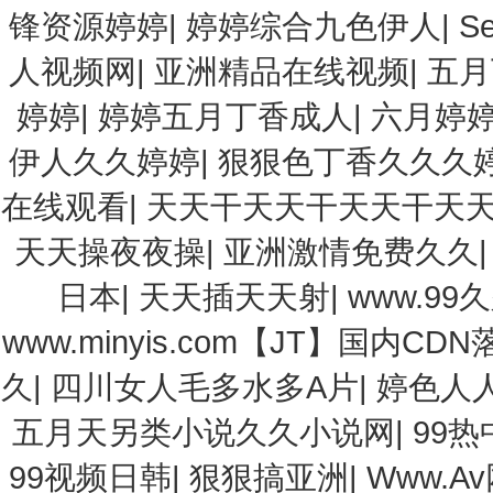
锋资源婷婷
|
婷婷综合九色伊人
|
S
人视频网
|
亚洲精品在线视频
|
五月
婷婷
|
婷婷五月丁香成人
|
六月婷
伊人久久婷婷
|
狠狠色丁香久久久
在线观看
|
天天干天天干天天干天
天天操夜夜操
|
亚洲激情免费久久
日本
|
天天插天天射
|
www.99
www.minyis.com【JT】国内CD
久
|
四川女人毛多水多A片
|
婷色人
五月天另类小说久久小说网
|
99热
99视频日韩
|
狠狠搞亚洲
|
Www.A