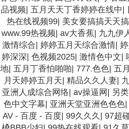
品视频
|
五月天天丁香婷婷在线中
|
热在线视频99
|
美女要搞搞天天
www.99热视频
|
av大香蕉
|
九九伊
激情综合
|
婷婷五月天综合激情
|
婷
婷深深
|
色视频2025
|
激情色中文
|
地
|
五月丁香怕啪啪
|
777.色色
|
五
月天婷婷五月天
|
精品久久人妻
|
九
亚洲人成综合网络
|
av操逼网
|
另类
色中文字幕
|
亚洲天堂亚洲色色色
AV - 百度 - 百度
|
99久久久
|
97超
槡BBB少妇
|
99热在线观看
|
91久