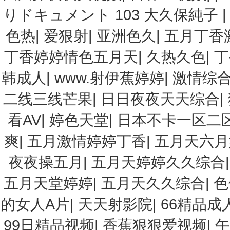
りドキュメント 103 大久保純子
色热
|
爱狠射
|
亚洲色久
|
五月丁香
丁香婷婷情色五月天
|
久热久色
|
丁
韩成人
|
www.射伊蕉婷婷
|
激情综
二线三线芒果
|
日日夜夜天天综合
|
看AV
|
婷色天堂
|
日本不卡一区二
爽
|
五月激情婷婷丁香
|
五月天六月
夜夜操五月
|
五月天婷婷久久综合
五月天堂婷婷
|
五月天久久综合
|
色
的女人A片
|
天天射影院
|
66精品
99日精品视频
|
香蕉狠狠爱视频
|
午