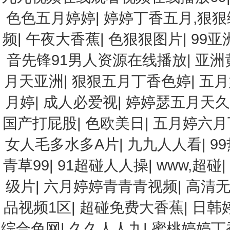
色色五月婷婷
|
婷婷丁香五月,狠狠
频
|
午夜大香蕉
|
色狠狠图片
|
99亚
音先锋91男人资源在线播放
|
亚洲
月天亚洲
|
狠狠五月丁香色婷
|
五月
月婷
|
成人必爱视
|
婷婷瑟五月天
国产打屁股
|
色欧美日
|
五月婷六月
女人毛多水多A片
|
九九人人看
|
9
青草99
|
91超碰人人操
|
www,超碰
级片
|
六月婷婷青青青视频
|
高清无
品视频1区
|
超碰免费大香蕉
|
日韩
综合色网
|
久久人人九
|
蜜桃婷婷丁