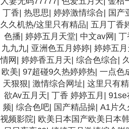
人妻无码77777
|
色爱五月天
|
金桔
丁香
|
热思思
|
婷婷激情综合
|
国产
久久机热/这里只有精品
|
五月丁香
色播
|
婷婷五月天堂
|
中文av网
|
丁
九九九
|
亚洲色五月婷婷
|
婷婷五月
情网
|
婷婷香五月天
|
综合色综合
|
欧美
|
97超碰9久热婷婷热
|
一点色
天狠狠
|
激情综合网址
|
这里只有精
欲Av五月天
|
丁香 婷婷五月
|
91s
频
|
综合色吧
|
国产精品操
|
A1片久
视频影院
|
欧美日本国产欧美日本韩