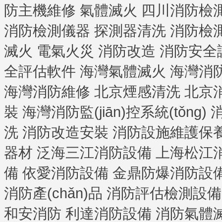
防主機維修
氣體滅火
四川消防檢
消防檢測儀器
探測器清洗
消防檢
滅火
電氣火災
消防改造
消防安全
全評估軟件
海灣氣體滅火
海灣消
海灣消防維修
北京煙感清洗
北京
裝
海灣消防監(jiān)控系統(tǒng)
洗
消防改造安裝
消防設施維護保養(
器材
泛海三江消防設備
上海松江
備
依愛消防設備
金鼎防爆消防設
消防產(chǎn)品
消防評估檢測設備
和安消防
利達消防設備
消防氣體