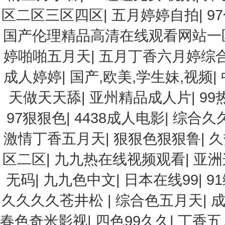
区二区三区四区
|
五月婷婷自拍
|
9
国产伦理精品高清在线观看网站一
婷啪啪五月天
|
五月丁香六月婷综
成人婷婷
|
国产,欧美,学生妹,视频
|
天做天天舔
|
亚州精品成人片
|
99
97狠狠色
|
4438成人电影
|
综合久
激情丁香五月天
|
狠狠色狠狠鲁
|
久
区二区
|
九九热在线视频观看
|
亚洲
无码
|
九九色中文
|
日本在线99
|
9
久久久久苍井松
|
综合色五月天
|
春色奇米影视
|
四色99久久
|
丁香五