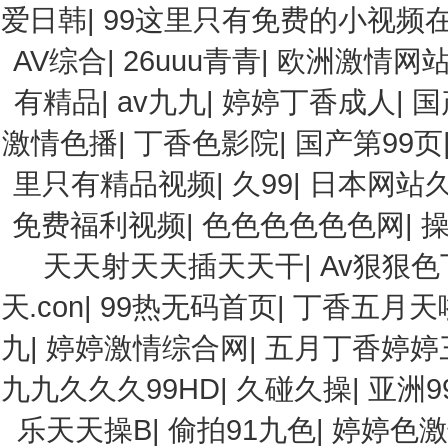
爱日韩
|
99这里只有免费的小视频
AV综合
|
26uuu青青
|
欧洲激情网
有精品
|
av九九
|
婷婷丁香成人
|
国
激情色播
|
丁香色影院
|
国产第99页
里只有精品视频
|
久99
|
日本网站
免费福利视频
|
色色色色色色网
|
天天射天天插天天干
|
Av狠狠
天.con
|
99热无码首页
|
丁香五月天
九
|
婷婷激情综合网
|
五月丁香婷婷
九九久久久99HD
|
久碰久操
|
亚洲9
乐天天操B
|
偷拍91九色
|
婷婷色激