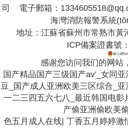
司
電子郵箱：1334605518@qq.
海灣消防報警系統(t
地址：江蘇省蘇州市常熟市黃河路27
ICP備案證書號
蘇公網(wǎ
感谢您访问我们的网站
国产精品国产三级国产av′_女同
豆_国产成人亚洲欧美三区综合_
一二三四五六七八_最近韩国电影
产偷亚洲偷欧美偷
色五月成人在线
|
丁香五月婷婷激情