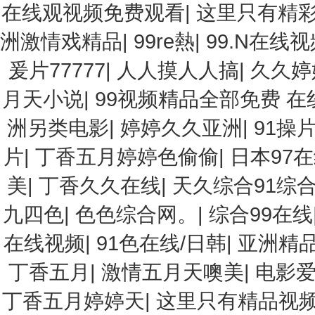
在线观视频免费观看
|
这里只有精
洲激情戏精品
|
99re熱
|
99.N在线视
爰片77777
|
人人摸人人搞
|
久久婷
月天小说
|
99视频精品全部免费 在
洲另类电影
|
婷婷久久亚洲
|
91操
片
|
丁香五月婷婷色偷偷
|
日本97
美
|
丁香久久在线
|
天久综合91综
九四色
|
色色综合网。
|
综合99在线
在线视频
|
91色在线/日韩
|
亚洲精品
丁香五月
|
激情五月天噢美
|
电影
丁香五月婷婷天
|
这里只有精品视