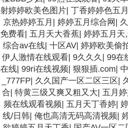
射婷婷欧美色图片
|
丁香婷婷色五
京热婷婷五月
|
婷婷五月综合网
|
久
免费看
|
五月天大香蕉
|
婷婷五月天
综合av在线
|
十区AV
|
婷婷欧美偷
伊人激情在线观看
|
9久久久
|
99
在线
|
99ri在线视频
|
狠狠插.com
|
_777FP
|
久久国产一区二区三区
|
合
|
特黄三级又爽又粗又大
|
五月婷
频在线观看视频
|
五月天丁香婷
|
线/日韩
|
俺也高清无码高清视频
|
欲婷婷五月天丁香
|
国产AV一区