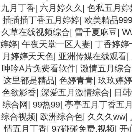
九月丁香
|
六月婷久久
|
色私五月婷
插插插丁香五月婷婷
|
欧美精品99
久草在线视频综合
|
雪千夏麻豆
|
W
婷婷
|
午夜天堂一区人妻
|
丁香婷婷
月婷婷天天色
|
亚洲传媒在线观看
|
呻吟A片免费看软件
|
激情五月综合
这里都是精品
|
色婷青青
|
玖玖婷
色欲影香
|
深爱五月激情综合
|
日韩
综合网
|
99热99
|
亭亭五月丁香五
综合视频
|
欧洲综合色
|
久久久ww
|
情五月丁香
|
97碰碰免费.视频
|
开