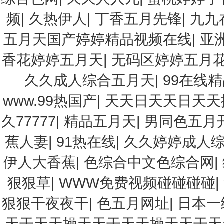
频
|
久热伊人
|
丁香五月先锋
|
九九
五月天国产婷婷精品视频在线
|
亚
香花婷婷五月天
|
无码区婷婷五月
久久成人综合五月天
|
99在线精
www.99热国产
|
天天日天天日天天
久77777
|
精品五月天
|
男同色五月
蕉人妻
|
91热在线
|
久久婷婷成人
伊人大香蕉
|
色综合中文色综合网
|
狠狠草
|
WWW免费视频碰碰碰碰
|
狠狠干夜夜干
|
色五月网址
|
日本一
天干天天操天天干天天操天天干天