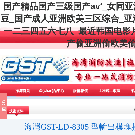
国产精品国产三级国产av′_女同
豆_国产成人亚洲欧美三区综合_
一二三四五六七八_最近韩国电影
产偷亚洲偷欧美偷
海灣首頁
產(chǎn)品中心
設備報價
工程施工改造
氣
技術資料
海灣GST-LD-8305 型輸出