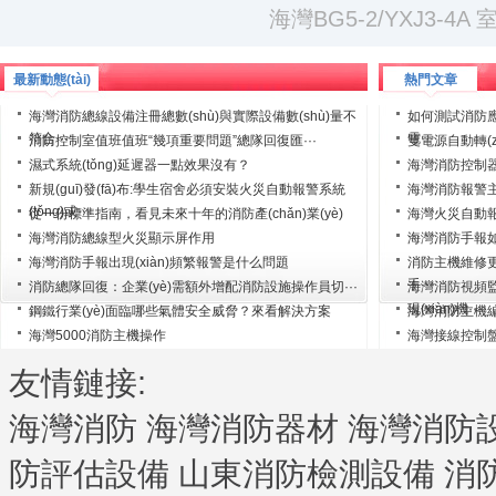
海灣BG5-2/YXJ3-4
最新動態(tài)
熱門文章
海灣消防總線設備注冊總數(shù)與實際設備數(shù)量不
如何測試消防應急
符合···
電···
消防控制室值班值班“幾項重要問題”總隊回復匯···
雙電源自動轉(
濕式系統(tǒng)延遲器一點效果沒有？
海灣消防控制器
新規(guī)發(fā)布:學生宿舍必須安裝火災自動報警系統
海灣消防報警
(tǒng)或···
從一份標準指南，看見未來十年的消防產(chǎn)業(yè)
海灣火災自動報
···
海灣消防總線型火災顯示屏作用
海灣消防手報如何
海灣消防手報出現(xiàn)頻繁報警是什么問題
消防主機維修更換回
手···
消防總隊回復：企業(yè)需額外增配消防設施操作員切···
海灣消防視頻監(
現(xiàn)機···
鋼鐵行業(yè)面臨哪些氣體安全威脅？來看解決方案
海灣消防主機
海灣5000消防主機操作
海灣接線控制
友情鏈接:
海灣消防
海灣消防器材
海灣消防
防評估設備
山東消防檢測設備
消防