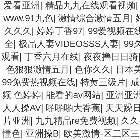
爱看亚洲
|
精品九九在线观看视频
www.91九色
|
激情综合激情五月
|
久久久
|
婷婷丁香97
|
99爱视频在
全
|
极品人妻VIDEOSSS人妻
|
9
观看
|
丁香六月在线
|
夜夜撸日日骑
色狠狠激情五月
|
色你久久
|
日本
99免费热视频在线
|
特黄三级片
|
成
频 色婷婷
|
能看的av网站
|
亚洲亚
人人操AV
|
啪啪啪大香蕉
|
天天躁日
片亚洲
|
九九精品re免费视频
|
久久
懂色
|
亚洲操B
|
欧美激情-区二区