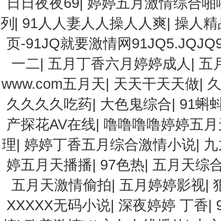
日日夜夜69
|
婷婷五月激情综合啪
列
|
91人人妻人人操人人爽
|
操人精
页-91JQ就要激情网91JQ5.JQJQ9
一二
|
五月丁香六月婷婷成人
|
五
www.com五月天
|
天天干天天做
|
久
久久久久吃药
|
大色鬼综合
|
91蝌
产探花AV在线
|
噜噜噜噜婷婷五月
理
|
婷婷丁香五月综合激情小说
|
九
婷五月天播播
|
97色热
|
五月天综
五月天激情偷拍
|
五月婷婷影视
|
XXXXX无码小说
|
深夜婷婷 丁香
|