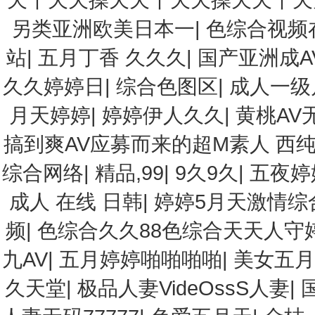
另类亚洲欧美日本一
|
色综合视频
站
|
五月丁香 久久久
|
国产亚洲成A
久久婷婷日
|
综合色图区
|
成人一级
月天婷婷
|
婷婷伊人久久
|
黄桃AV
搞到爽AV应募而来的超M素人 西纯子 10
综合网络
|
精品,99
|
9久9久
|
五夜婷
成人 在线 日韩
|
婷婷5月天激情综
频
|
色综合久久88色综合天天人守
九AV
|
五月婷婷啪啪啪啪
|
美女五
久天堂
|
极品人妻VideOssS人妻
|