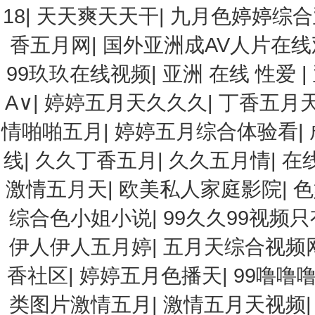
18
|
天天爽天天干
|
九月色婷婷综合
香五月网
|
国外亚洲成AV人片在线
99玖玖在线视频
|
亚洲 在线 性爱
|
A∨
|
婷婷五月天久久久
|
丁香五月天
情啪啪五月
|
婷婷五月综合体验看
|
线
|
久久丁香五月
|
久久五月情
|
在
激情五月天
|
欧美私人家庭影院
|
色
综合色小姐小说
|
99久久99视频
伊人伊人五月婷
|
五月天综合视频
香社区
|
婷婷五月色播天
|
99噜噜
类图片激情五月
|
激情五月天视频